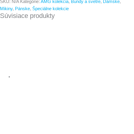
SKU:
N/A
Kategórie:
AMG kolekcia
,
Bundy a svetre
,
Dámske
,
Mikiny
,
Pánske
,
Špeciálne kolekcie
Súvisiace produkty