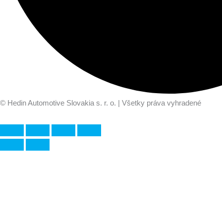
© Hedin Automotive Slovakia s. r. o. | Všetky práva vyhradené