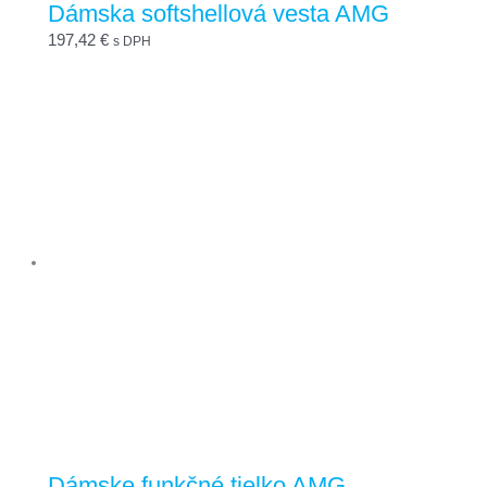
Dámska softshellová vesta AMG
197,42
€
s DPH
Dámske funkčné tielko AMG