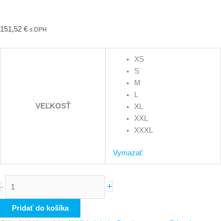
151,52
€
s DPH
XS
S
M
L
VEĽKOSŤ
XL
XXL
XXXL
Vymazať
+
-
Pridať do košíka