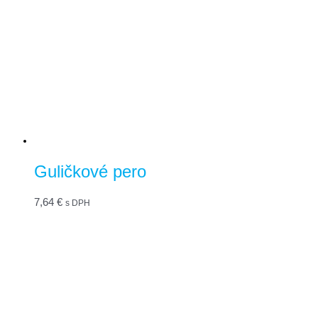
Guličkové pero
7,64
€
s DPH