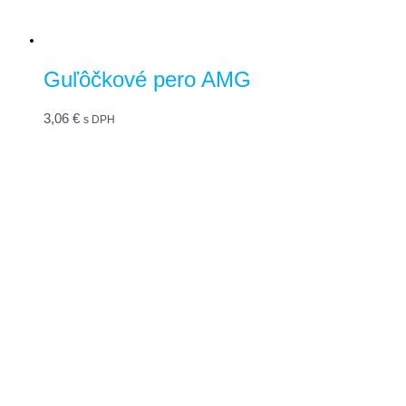
Guľôčkové pero AMG
3,06
€
s DPH