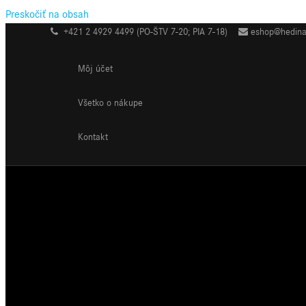
Preskočiť na obsah
+421 2 4929 4499 (PO-ŠTV 7-20; PIA 7-18)
eshop@hedina
Môj účet
Všetko o nákupe
Kontakt