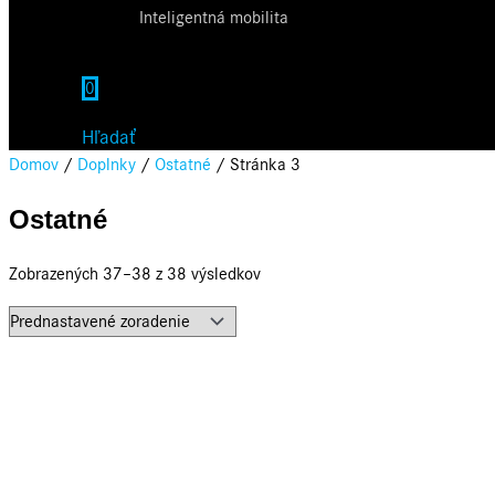
Inteligentná mobilita
0
Hľadať
Domov
/
Doplnky
/
Ostatné
/ Stránka 3
Ostatné
Zobrazených 37–38 z 38 výsledkov